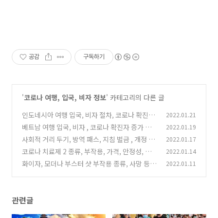
공감
구독하기
'
코로나 여행, 입국, 비자 정보
' 카테고리의 다른 글
인도네시아 여행 입국, 비자 절차, 코로나 확진자,
2022.01.21
오미크론 정보
베트남 여행 입국, 비자 , 코로나 확진자 증가 원
2022.01.19
(0)
인 , 오미크론 현황 정리
사회적 거리 두기, 방역 패스, 지침 벌금 , 개정 규
2022.01.17
(6)
정 정리
코로나 치료제 2 종류, 부작용, 가격, 안정성, 원
2022.01.14
(2)
리, 정부 보상금 정책
화이자, 모더나 부스터 샷 부작용 종류, 사망 등
2022.01.11
(2)
질병청 최근 통계 자료
(1)
관련글