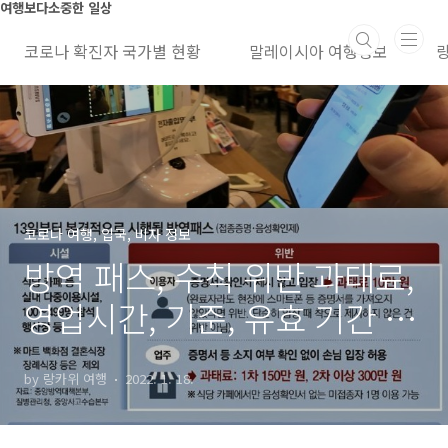
본문 바로가기
여행보다소중한 일상
코로나 확진자 국가별 현황
말레이시아 여행정보
코로나 여행, 입국, 비자 정보
방역 패스, 수칙 위반 과태료,
영업시간, 기준, 유효 기간 정
보
by 랑카위 여행
2022. 1. 18.