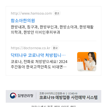
http://www.hamsoa.com
광고
함소아한의원
한방내과, 침구과, 한방부인과, 한방소아과, 한방재활
의학과, 한방안 이비인후피부과
https://doctornow.co.kr
광고
닥터나우 코로나약 처방됩니다
365일 24시간 진료가능
코로나, 전화로 처방받으세요! 2024
주간동아 한국고객만족도 비대면진
료앱 1위
코로나 백신 접종 예약 사이트 클릭