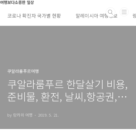
본문 바로가기
여행보다소중한 일상
코로나 확진자 국가별 현황
말레이시아 여행정보
쿠알라룸푸르여행
쿠알라룸푸르 한달살기 비용,
준비물, 환전, 날씨,항공권,음
식, 교
by 랑카위 여행
2019. 5. 21.