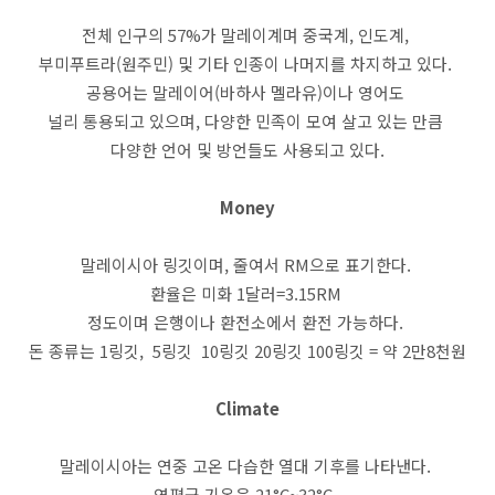
전체 인구의 57%가 말레이계며 중국계, 인도계,
부미푸트라(원주민) 및 기타 인종이 나머지를 차지하고 있다.
공용어는 말레이어(바하사 멜라유)이나 영어도
널리 통용되고 있으며, 다양한 민족이 모여 살고 있는 만큼
다양한 언어 및 방언들도 사용되고 있다.
Money
말레이시아 링깃이며, 줄여서 RM으로 표기한다.
환율은 미화 1달러=3.15RM
정도이며 은행이나 환전소에서 환전 가능하다.
돈 종류는 1링깃, 5링깃 10링깃 20링깃 100링깃 = 약 2만8천원
Climate
말레이시아는 연중 고온 다습한 열대 기후를 나타낸다.
연평균 기온은 21°C~32°C.