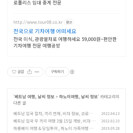
로폴리스 임대 중계 전문
http://www.tour08.co.kr
광고
전국으로 기차여행 어떠세요
전국 미식, 관광열차로 여행하세요 59,000원~편안한
기차여행 전문 여행공방
공감
구독하기
'
베트남 여행, 날씨 정보
>
하노이여행, 날씨 정보
' 카테고리의
다른 글
베트남 입국 절차, 격리 면제, 비자 정보, 코로나
2022.04.13
확진자 현황
베트남 입국 무 격리 여행 3월 15일 개방, 비자 정
2022.02.23
(0)
보, 코로나 현황
하롱베이 여행 & 당일투어 , 하노이 가족여행 팁
2019.09.28
(0)