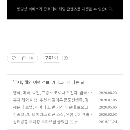
동영상 서비스가 종료되어 해당 콘텐츠를 재생할 수 없습니다.
1
구독하기
'
국내, 해외 여행 정보
' 카테고리의 다른 글
영국, 미국, 독일, 프랑스 코로나 확진자, 입국 현
2020.08.23
황
혼자 해외 여행, 추천서 김미루 문도선행록, 정보
2020.07.05
(0)
보다, 관점의 중요성
해운대 호텔, 어머니 15번 가신 해운대 토요코인
2020.05.05
(1)
호텔1
신종코로나바이러스 최근 소식, 우한 유기견과
2020.02.03
(0)
우한 "개왕"의 구조 활동
김해공항 주차장 주차요금 좋았던 곳
2019.11.24
(0)
(0)