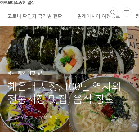
본문 바로가기
여행보다소중한 일상
코로나 확진자 국가별 현황
말레이시아 여행정보
국내, 해외 여행 정보
해운대 시장, 100년 역사의
전통시장 맛집, 음식 정보
by 랑카위 여행
2020. 5. 6.