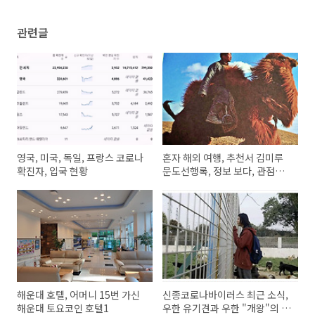
관련글
영국, 미국, 독일, 프랑스 코로나
혼자 해외 여행, 추천서 김미루
확진자, 입국 현황
문도선행록, 정보 보다, 관점의
중요성
해운대 호텔, 어머니 15번 가신
신종코로나바이러스 최근 소식,
해운대 토요코인 호텔1
우한 유기견과 우한 "개왕"의 구