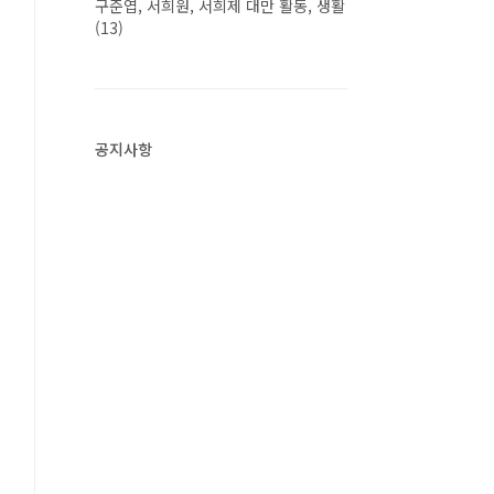
구준엽, 서희원, 서희제 대만 활동, 생활
(13)
공지사항