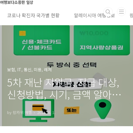
본문 바로가기
여행보다소중한 일상
코로나 확진자 국가별 현황
말레이시아 여행정보
보험, IT, 통신, 미용, 레저
5차 재난 지원금, 지급 대상,
신청방법, 시기, 금액 알아보
기
by 랑카위 여행
2021. 8. 1.