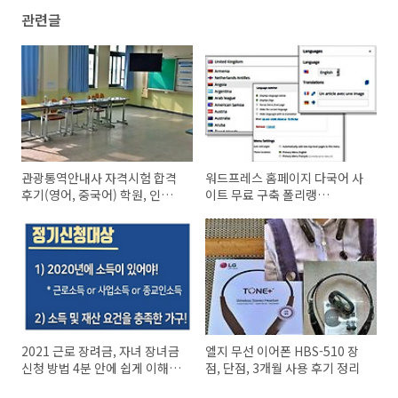
관련글
관광통역안내사 자격시험 합격
워드프레스 홈페이지 다국어 사
후기(영어, 중국어) 학원, 인강,
이트 무료 구축 폴리랭
독학 장단점
Polylang
2021 근로 장려금, 자녀 장녀금
엘지 무선 이어폰 HBS-510 장
신청 방법 4분 안에 쉽게 이해하
점, 단점, 3개월 사용 후기 정리
기