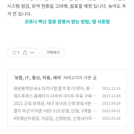
시스템 점검, 방역 현황을 고려해, 발표할 예정 입니다. 늦어도 추
석 전 입니다.
코로나 백신 접종 증명서 받는 방법, 앱 사용법
1
구독하기
'
보험, IT, 통신, 미용, 레저
' 카테고리의 다른 글
관광통역안내사 자격시험 합격 후기(영어, 중국
2021.12.10
어) 학원, 인강, 독학 장단점
워드프레스 홈페이지 다국어 사이트 무료 구축 폴
2021.12.05
(4)
리랭 Polylang
2021 근로 장려금, 자녀 장녀금 신청 방법 4분 안
2021.04.30
(0)
에 쉽게 이해하기
엘지 무선 이어폰 HBS-510 장점, 단점, 3개월 사
2021.04.21
(0)
용 후기 정리
4차재난지원금, 지급일, 신청방법, 신청사이트
2021.03.26
(0)
프리랜서 포함, 금액 등
(0)