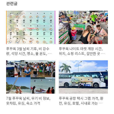
관련글
푸꾸옥 3월 날씨 기후, 비 강수
푸꾸옥 나이트 마켓 개장 시간,
량, 석양 시간, 명소, 물 온도, 숙
위치, 쇼핑 리스트, 갈만한 곳 추
소, 유심 가격
천, 음식 종류
7월 푸꾸옥 날씨, 우기 비 정보,
푸꾸옥 공항 택시 그랩 가격, 환
옷차림, 유심, 숙소 가격
전, 유심, 호텔, 시내로 가는 교통
정보