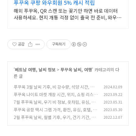
푸꾸옥 쿠팡 와우회원 5% 캐시 적립
해외 푸꾸옥, QR 스캔 또는 꽂기만 하면 바로 데이터
사용하세요. 현지 개통 걱정 없이 출국 전 준비, 와우회
원 무료반품으로 부담 줄이세요.
공감
구독하기
'
베트남 여행, 날씨 정보
>
푸꾸옥 날씨, 여행
' 카테고리의 다
른 글
푸꾸옥 3월 날씨 기후, 비 강수량, 석양 시간, 명
2024.02.09
소, 물 온도, 숙소, 유심 가격
푸꾸옥 나이트 마켓 개장 시간, 위치, 쇼핑 리스
2023.09.22
(2)
트, 갈만한 곳 추천, 음식 종류
7월 푸꾸옥 날씨, 우기 비 정보, 옷차림, 유심, 숙
2023.05.31
(10)
소 가격
푸꾸옥 공항 택시 그랩 가격, 환전, 유심, 호텔, 시
2023.05.30
(0)
내로 가는 교통 정보
2월 푸꾸옥 날씨, 월별 기후, 우기, 건기 기간, 여
2022.12.07
(0)
행 복장, 호텔 가격
(0)