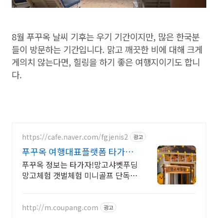
8월 푸꾸옥 날씨 기후는 우기 기간이지만, 많은 한국분
들이 방문하는 기간입니다. 맑고 깨끗한 비에 대해 크게
게의치 않는다면, 힐링을 하기 좋은 여행지이기도 합니
다.
https://cafe.naver.com/fgjenis2
광고
푸꾸옥 여행대표플랫폼 타가자
망고무제한뷔페 망고푸딩만들
푸꾸옥 정보는 타가자!망고샤벳푸딩
기
망고체험 갯벌체험 미니골프 단독호
핑투어 교민맛집
http://m.coupang.com
광고