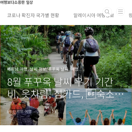
본문 바로가기
여행보다소중한 일상
코로나 확진자 국가별 현황
말레이시아 여행정보
베트남 여행, 날씨 정보/푸꾸옥 날씨, 여행
8월 푸꾸옥 날씨 우기 기간
비, 옷차림, 심카드, 숙소
가격 현황
by 랑카위 여행
2023. 6. 23.