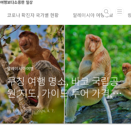
본문 바로가기
여행보다소중한 일상
코로나 확진자 국가별 현황
말레이시아 여행정보
말레이시아여행
쿠칭 여행 명소, 바코 국립공
원 지도, 가이드 투어 가격, 숙
소 예약, 교통 정보, 비용
by 랑카위 여행
2024. 4. 7.