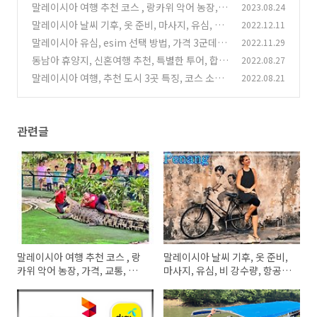
말레이시아 여행 추천 코스 , 랑카위 악어 농장,
2023.08.24
가격, 교통, 유심 할인
말레이시아 날씨 기후, 옷 준비, 마사지, 유심, 비
2022.12.11
(6)
강수량, 항공권 가격
말레이시아 유심, esim 선택 방법, 가격 3군데 비
2022.11.29
(2)
교, 지혜로운 구입 팁
동남아 휴양지, 신혼여행 추천, 특별한 투어, 합리
2022.08.27
(2)
적인 호텔 가격
말레이시아 여행, 추천 도시 3곳 특징, 코스 소개
2022.08.21
(7)
(1)
관련글
말레이시아 여행 추천 코스 , 랑
말레이시아 날씨 기후, 옷 준비,
카위 악어 농장, 가격, 교통, 유심
마사지, 유심, 비 강수량, 항공권
할인
가격