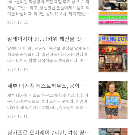
blue필리핀 화상영어 추천 체험 후기 정보로, 저
곳이라, 어린아이와 함께 있기에는 호텔보다, 한
처럼, 고민도 하고, 망설였던 분들에게 도움이 되
국분이 운영하는 게스트하우스를 많이 이용하시
기를 바랍니다. 약 2달 정도 해보니, 제가 했었던
는 거 같네요. tripeditor.tistory.com 필리핀
영어 공부 방법보다 비용도 적고, 효과가 크다고
세부 비자 연장 필리핀 각 도시의 이민국 소속 사
2024. 10. 22.
생각이 드네요. 상세 정보 공유합니다. 필리핀
무실에서 비자 연장을 하고 있습니다. 태국, 말레
화상영어 저는 IT 벤처기업에서 해외 영업, 마케
이시아, 싱가포르는 도착 비자로 90일, 베트남은
팅 관련 업무를 하였고, 중국 주재원으로 다년간
말레이시아 왕, 랑카위 해산물 맛집, 음식, 가격, 가는 방법
45일, 필..
있으면서, 영어, 일본어도 공부를 다년 간 했습니
말레이시아 왕, 랑카위 해산물 맛집을 알게 되어
다. 영어는 1년 조금 넘게 필리핀 마닐라, 캐나다
정보를 공유합니다. 일전에 왕비가 가는 완타이
토론토에서 회화 공부를 했고, 문제는 다국어를
라는 타이식 할랄 음식점을 소개했습니다. 이번
하면서, 한국에서 어떻게 이 언어들의 실력을 유
에는 중국식 왕의 랑카위 해산물 식당 정보입니
지시키는 게 관건이었습니다. 일본어는 사용이
2024. 10. 14.
다. 이곳은 아주 서민적이라 좀 놀랬습니다. 말
적고, 대략 취미로 했습니다. 일본어도 제대로 하
레이시아 왕 공식적으로 말레이시아는 13개의
고 싶은 욕심에 도쿄, 오사카에서 총 6개월 연수
주가 있고 그중에 9개의 주에 우리가 말하는 술탄
세부 대가족 게스트하우스, 공항 무료 픽업, 샌딩, 조식, 0.5박 , 장, 단점, 심카드, 이심 가격
를 받기도 했습니다. 영어 회..
(Sultan)이 있습니다. 말레이시아는 특이하게,
세부 대가족 게스트 하우스 체험 후기입니다. 이
이 나라를 대표하는 왕을 9명의 술탄이 돌아가면
곳이 가족여행으로 많이 오시는 곳이라, 어린아
서 5년 임기로 유지되고 있습니다. 태국 왕만큼은
이와 함께 있기에는 호텔보다, 한국분이 운영하
아니지만, 어느 정도 중요한 역할이 있어, 정치적
는 게스트하우스를 많이 이용하시는 거 같네
으로 약간의 영향을 미치기도 합니다. 그중에 하
2024. 10. 11.
요. 세부 여행 명소 여행 지도 세부 대가족 게
나가 총리, 대법원장, 고등법원 판사에 대한 임명
스트하우스 저는 태어나서 처음으로 세부를 와
권입니다. 직접 하는 것이 아니라, 의회 다수당의
봤고, 지낸 숙소가 한국분이 운영하시는 게스트
싱가포르 오버레이 7시간, 여행 명소 11곳, 총 경비, 공항 시내 교통 정보
추천에 의해 이뤄지지만, 왕의 최종 결..