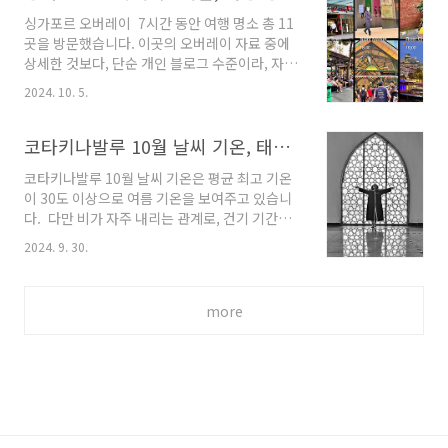
하우스입니다. 근데, 방이 매우 코고, 전체적으로
싱가포르 오버레이 7시간 동안 여행 명소 총 11
넓어서, 좀 신기하게 생각했는데, 제가 사는 곳이,
곳을 방문했습니다. 이곳의 오버레이 자료 중에
부촌으로 출, 입구에 보안 요원이 있는 곳이었어
상세한 것보다, 단순 개인 블로그 수준이라, 자료
요. 그리고 제가 머무는 집은 50년 넘은 옛날 방
는 여러 개 봤지만, 공항에서 약 1시간 정도 헤맸
식의 집이라 넓고 편하게 설계되어 있다고 하시
2024. 10. 5.
네요. 싱가포르 관광명소 20곳 정리 지도 싱
더군요. 저는 오래된 호텔, 숙소를 좋아합니다. 과
가포르 오버레이 7시간 말레이시아 랑카위에서
거에 해외에서 건축 자재 방안 페이트 사장님을
싱가포르 도착, 당일 저녁 비행기로 세부에 도착
코타키나발루 10월 날씨 기온, 태풍, 비, 습도, 공항 새벽 출발 투어, 교통수단
만났는데, 새로운 건물에는 냄새가 나지 않은 환
하는 일정으로 머무는 시간은 9시간이지만, 2시
경 호..
코타키나발루 10월 날씨 기온은 평균 최고 기온
간 전에 공항으로 도착해야 하기 때문에 대략 일
이 30도 이상으로 여름 기온을 보여주고 있습니
곱 시간 동안 일곱 곳의 명소를 볼 계획이었습니
다. 다만 비가 자주 내리는 관계로, 건기 기간에
다. 가장 핵심은 많은 사람들에게 유명한 맛집 송
비해, 덜 덥기도 합니다. 여행 정보도 함께 보겠습
파 바쿠테를 먹는 것이고, 저녁 리버 크루즈로 야
2024. 9. 30.
니다. 코타키나발루 10월 날씨 기온이곳의 기
경을 보는 것, 그리고 이곳의 국립 박물관을 가는
후 특징은 1월부터 12월까지 기온, 습도의 변화
것이 핵심 목표였습니다. 그런데, 다니다 보니, 뜻
가 크지 않습니다. 우선, 코타키나발루 1년 기후
하지 않게 약 4곳의 명소가 추가..
more
와 현지 풍경과 함께 짧게 잘 정리한 자료가 있어
먼저 소개합니다. 처음 방문하시는 경우, 기후를
전반적으로 이해하고 있으면, 현지 여행 중에, 날
씨가 급격히 변동할 경우, 덜 당황하고, 다음을 준
비하는 데, 많은 도움이 되었던 거 같네요. 코타
키나발루 기후, 날씨, 기온, 습도, 비 일수, 여행
복장 등 코타키나발루 10월 날씨 기온, 기후 자