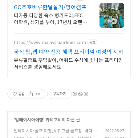
GO조호바루한달살기/영어캠프
티가등 다양한 숙소,헝키도리,EEC
어학원, 싱가폴 투어, 17년차 오랜기
간 운영
https://www.malaysiaairlines.com
광고
공식 웹,앱 예약 전용 혜택 프리미엄 여정의 시작
유류할증료 부담없이, 어워드 수상에 빛나는 프리미엄
서비스를 경험해보세요
공감
구독하기
'
말레이시아여행
' 카테고리의 다른 글
말레이시아 골프 여행, VIP 고급 골프장, 바다와
2022.05.27
정글이, 랑카위 ELS golf club.
(1)