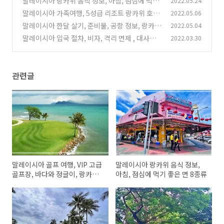
말레이시아 랑카위 음식 정보, 아침, 점심에 먹기
2022.05.24
좋은 면 8종류
말레이시아 가족여행, 5성급 리조트 랑카위 호텔
2022.05.06
(0)
정보, 특징, 최근 가격
말레이시아 한달 살기, 준비물, 공항 정보, 랑카위
2022.05.04
(0)
여행 과정
말레이시아 입국 절차, 비자, 격리 면제 , 대사관
2022.03.30
(0)
공지, 코로나 현황
(0)
관련글
말레이시아 골프 여행, VIP 고급
말레이시아 랑카위 음식 정보,
골프장, 바다와 정글이, 랑카위
아침, 점심에 먹기 좋은 면 8종류
ELS golf club.