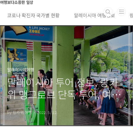
본문 바로가기
여행보다소중한 일상
코로나 확진자 국가별 현황
말레이시아 여행정보
말레이시아여행
말레이시아 투어 정보, 랑카
위 맹그로브 단독 투어, 여행
은 양보다 질
by 랑카위 여행
2022. 5. 12.