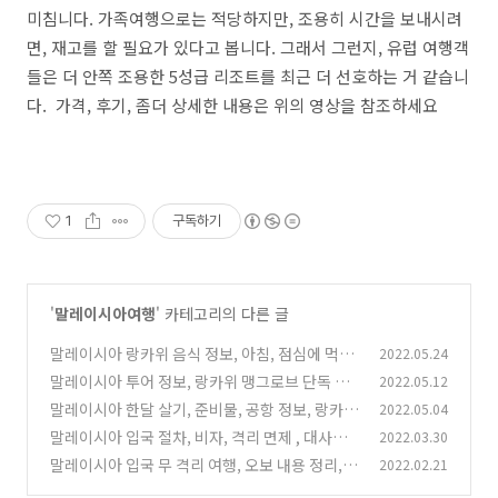
미침니다. 가족여행으로는 적당하지만, 조용히 시간을 보내시려
면, 재고를 할 필요가 있다고 봅니다. 그래서 그런지, 유럽 여행객
들은 더 안쪽 조용한 5성급 리조트를 최근 더 선호하는 거 같습니
다. 가격, 후기, 좀더 상세한 내용은 위의 영상을 참조하세요
1
구독하기
'
말레이시아여행
' 카테고리의 다른 글
말레이시아 랑카위 음식 정보, 아침, 점심에 먹기
2022.05.24
좋은 면 8종류
말레이시아 투어 정보, 랑카위 맹그로브 단독 투
2022.05.12
(0)
어, 여행은 양보다 질
말레이시아 한달 살기, 준비물, 공항 정보, 랑카위
2022.05.04
(0)
여행 과정
말레이시아 입국 절차, 비자, 격리 면제 , 대사관
2022.03.30
(0)
공지, 코로나 현황
말레이시아 입국 무 격리 여행, 오보 내용 정리,
2022.02.21
(0)
코로나 확진자 현황
(0)