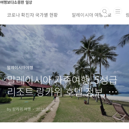
본문 바로가기
여행보다소중한 일상
코로나 확진자 국가별 현황
말레이시아 여행정보
말레이시아여행
말레이시아 가족여행, 5성급
리조트 랑카위 호텔 정보, 특
징, 최근 가격
by 랑카위 여행
2022. 5. 6.