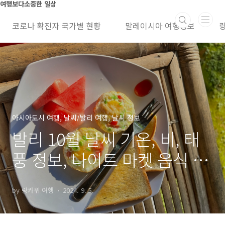
본문 바로가기
여행보다소중한 일상
코로나 확진자 국가별 현황
말레이시아 여행정보
아시아도시 여행, 날씨/발리 여행, 날씨 정보
발리 10월 날씨 기온, 비, 태
풍 정보, 나이트 마켓 음식 추
천, 항공권, 호텔 가격
by 랑카위 여행
2024. 9. 5.