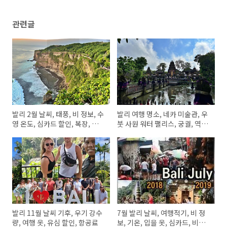
관련글
발리 2월 날씨, 태풍, 비 정보, 수
발리 여행 명소, 네카 미술관, 우
영 온도, 심카드 할인, 복장, 비행
붓 사원 워터 팰리스, 궁궐, 역사,
기 티켓 가격
박물관 정보
발리 11월 날씨 기후, 우기 강수
7월 발리 날씨, 여행적기, 비 정
량, 여행 옷, 유심 할인, 항공료
보, 기온, 입을 옷, 심카드, 비행