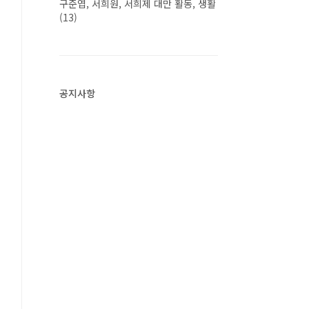
구준엽, 서희원, 서희제 대만 활동, 생활
(13)
공지사항