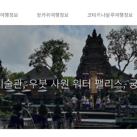
 여행정보
랑카위여행정보
코타키나발루여행정보
미술관, 우붓 사원 워터 팰리스, 궁