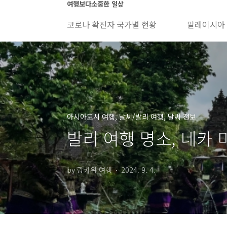
본문 바로가기
여행보다소중한 일상
코로나 확진자 국가별 현황
말레이시아
아시아도시 여행, 날씨/발리 여행, 날씨 정보
발리 여행 명소, 네카 
by 랑카위 여행
2024. 9. 4.