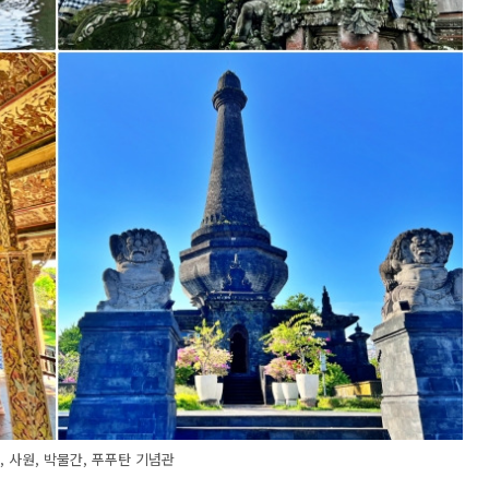
, 사원, 박물간, 푸푸탄 기념관