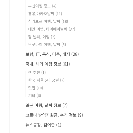
부산여행 정보
(4)
홍콩,마카오날씨
(11)
싱가포르 여행, 날씨
(18)
대만 여행, 타이베이날씨
(37)
괌 날씨, 여행
(7)
브루나이 여행, 날씨
(5)
보험, IT, 통신, 미용, 레저
(28)
국내, 해외 여행 정보
(61)
책 추천
(1)
한국 서울 5대 궁궐
(7)
맛집
(10)
기타
(6)
일본 여행, 날씨 정보
(7)
코로나 방역지원금, 수칙 정보
(9)
뉴스공장, 김어준
(1)