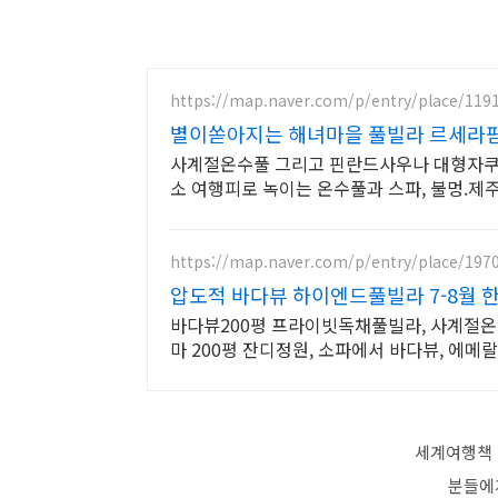
https://map.naver.com/p/entry/place/119
별이쏟아지는 해녀마을 풀빌라 르세라
사계절온수풀 그리고 핀란드사우나 대형자쿠
소 여행피로 녹이는 온수풀과 스파, 불멍.
식
https://map.naver.com/p/entry/place/197
압도적 바다뷰 하이엔드풀빌라 7-8월 
바다뷰200평 프라이빗독채풀빌라, 사계절온
마 200평 잔디정원, 소파에서 바다뷰, 에메랄
세계여행책 
분들에