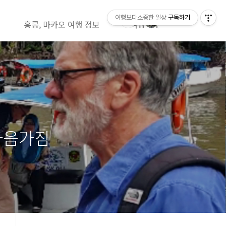
여행보다소중한 일상
구독하기
홍콩, 마카오 여행 정보
여행 영상정보( 유투브)
마음가짐