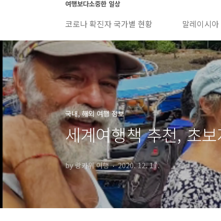
본문 바로가기
여행보다소중한 일상
코로나 확진자 국가별 현황
말레이시아
국내, 해외 여행 정보
세계여행책 추천, 초보
by 랑카위 여행
2020. 12. 17.