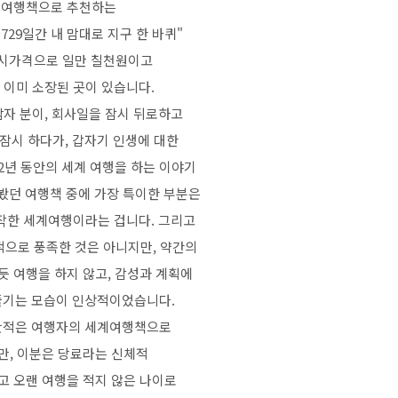
여행책으로 추천하는
729일간 내 맘대로 지구 한 바퀴"
시가격으로 일만 칠천원이고
 이미 소장된 곳이 있습니다.
 남자 분이, 회사일을 잠시 뒤로하고
잠시 하다가, 갑자기 인생에 대한
2년 동안의 세계 여행을 하는 이야기
 봤던 여행책 중에 가장 특이한 부분은
작한 세계여행이라는 겁니다. 그리고
적으로 풍족한 것은 아니지만, 약간의
듯 여행을 하지 않고, 감성과 계획에
즐기는 모습이 인상적이었습니다.
반적은 여행자의 세계여행책으로
만, 이분은 당료라는 신체적
고 오랜 여행을 적지 않은 나이로