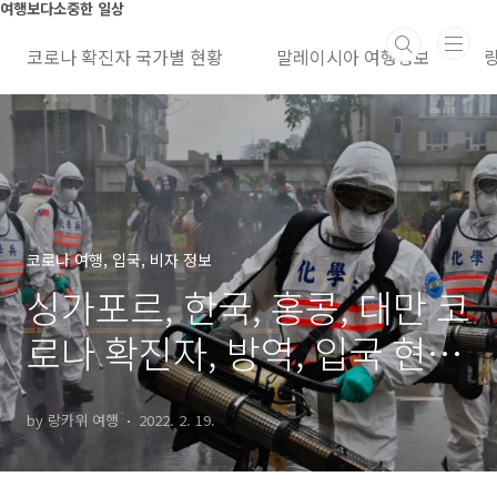
본문 바로가기
여행보다소중한 일상
코로나 확진자 국가별 현황
말레이시아 여행정보
코로나 여행, 입국, 비자 정보
싱가포르, 한국, 홍콩, 대만 코
로나 확진자, 방역, 입국 현황
비교
by 랑카위 여행
2022. 2. 19.