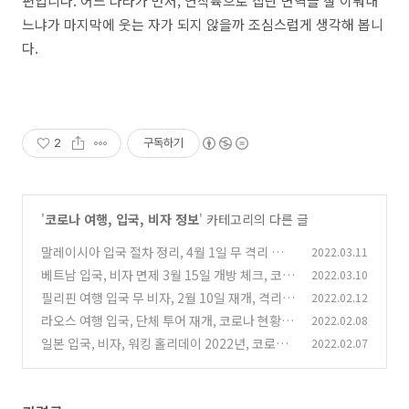
편입니다. 어느 나라가 먼저, 연착륙으로 집단 면역을 잘 이뤄내
느냐가 마지막에 웃는 자가 되지 않을까 조심스럽게 생각해 봅니
다.
2
구독하기
'
코로나 여행, 입국, 비자 정보
' 카테고리의 다른 글
말레이시아 입국 절차 정리, 4월 1일 무 격리 여행
2022.03.11
시작, 코로나 현항
베트남 입국, 비자 면제 3월 15일 개방 체크, 코로
2022.03.10
(4)
나 현황
필리핀 여행 입국 무 비자, 2월 10일 재개, 격리
2022.02.12
(0)
노, 코로나 현황 정보
라오스 여행 입국, 단체 투어 재개, 코로나 현황,
2022.02.08
(4)
비자 신청 정보
일본 입국, 비자, 워킹 홀리데이 2022년, 코로나,
2022.02.07
(0)
오미크론 현황
(0)