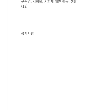
구준엽, 서희원, 서희제 대만 활동, 생활
(13)
공지사항