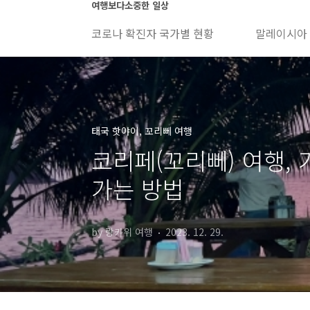
본문 바로가기
여행보다소중한 일상
코로나 확진자 국가별 현황
말레이시아
태국 핫야이, 꼬리뻬 여행
코리페(꼬리뻬) 여행, 
가는 방법
by 랑카위 여행
2023. 12. 29.