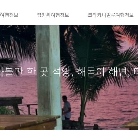
 여행정보
랑카위여행정보
코타키나발루여행정보
가볼만 한 곳 석양, 해돋이 해변,