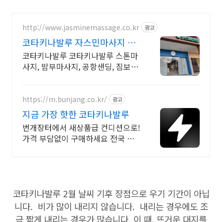
http://www.jasminemassage.co.kr
광고
코타키나발루 자스민마사지 한
국인 운영샵
코타키나발루 코타키나발루 스톤마
사지, 밤부마사지, 공항샌딩, 짐보관,
샤워
https://m.bunjang.co.kr/
광고
지금 가장 핫한 코타키나발루
번개장터에서 새상품급 컨디션으로!
가격 부담없이 구매하세요 전국 각
지에서 올라오는 전국구 최다 상품
매일 10만 개 이상의 신규 상품 업로
드
코타키나발루 2월 날씨 기후 장점으로 우기 기간이 아닙
니다. 비가 많이 내리지 않습니다. 내리는 경우에도 조
금 짧게 내리는 경우가 많습니다. 이 때, 뜨거운 대지를