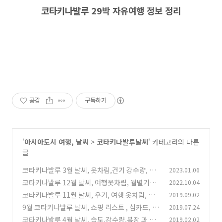
코타키나발루 29박 자유여행 정보 정리
공감
구독하기
'
아시아도시 여행, 날씨
>
코타키나발루날씨
' 카테고리의 다른
글
코타키나발루 3월 날씨, 옷차림,건기 강수량, 마
2023.01.06
사지, 호텔 비용 정보
코타키나발루 12월 날씨, 여행옷차림, 월별기후,
2022.10.04
(2)
우기,건기 2022년
코타키나발루 11월 날씨, 우기, 여행 옷차림, 자
2019.09.02
(1)
유여행 코스, 일정 정보
9월 코타키나발루 날씨, 쇼핑 리스트 , 심카드, 우
2019.07.24
(0)
기, 기후, 안마 가격 정보
코타키나발루 4월 날씨, 습도,강수량,복장 과 한
2019.02.02
(0)