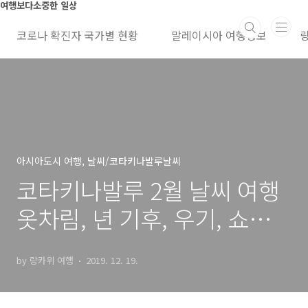
본문 바로가기
여행보다소중한 일상
코로나 확진자 국가별 현황
말레이시아 여행정보
아시아도시 여행, 날씨/코타키나발루날씨
코타키나발루 2월 날씨 여행
옷차림, 년 기후, 우기, 쇼핑
리스트 17
by 랑카위 여행
2019. 12. 19.