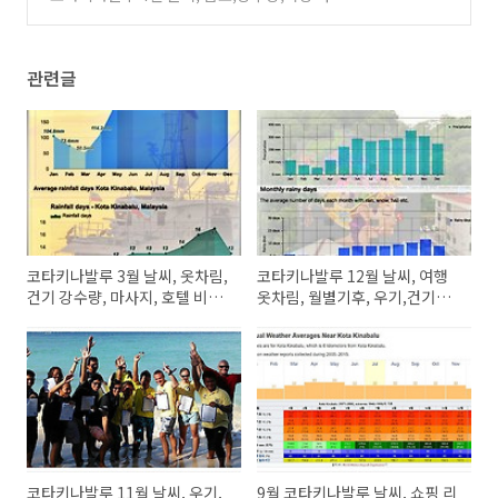
글 지도(6개월 체류경험)
(0)
관련글
코타키나발루 3월 날씨, 옷차림,
코타키나발루 12월 날씨, 여행
건기 강수량, 마사지, 호텔 비용
옷차림, 월별기후, 우기,건기
정보
2022년
코타키나발루 11월 날씨, 우기,
9월 코타키나발루 날씨, 쇼핑 리