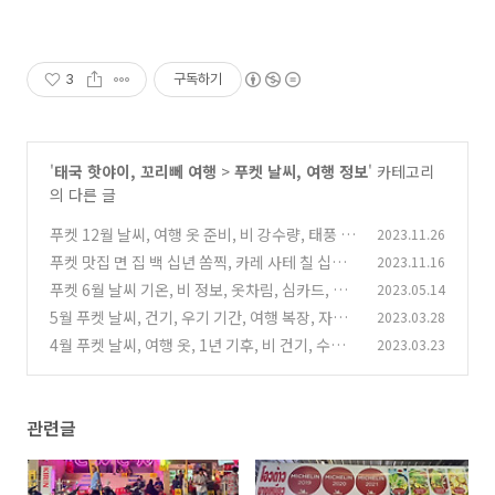
3
구독하기
'
태국 핫야이, 꼬리뻬 여행
>
푸켓 날씨, 여행 정보
' 카테고리
의 다른 글
푸켓 12월 날씨, 여행 옷 준비, 비 강수량, 태풍 주
2023.11.26
기, 숙박 가격, 여행자 심카드 할인
푸켓 맛집 면 집 백 십년 쏨찍, 카레 사테 칠 십년
2023.11.16
(4)
미톤포, 메뉴 종류, 가는 방법
푸켓 6월 날씨 기온, 비 정보, 옷차림, 심카드, 숙
2023.05.14
(4)
소 가격
5월 푸켓 날씨, 건기, 우기 기간, 여행 복장, 자외
2023.03.28
(4)
선 지수, 심카드, 호텔 가격
4월 푸켓 날씨, 여행 옷, 1년 기후, 비 건기, 수영
2023.03.23
(2)
물 온도, esim, 항공료 정보
(2)
관련글