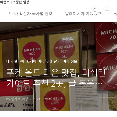
본문 바로가기
여행보다소중한 일상
코로나 확진자 국가별 현황
말레이시아 여행정보
태국 핫야이, 꼬리뻬 여행/푸켓 날씨, 여행 정보
푸켓 올드 타운 맛집, 미쉐린
가이드 추천 2곳, 굴 볶음집,
시푸드 레스토랑, 위치
by 랑카위 여행
2023. 12. 23.