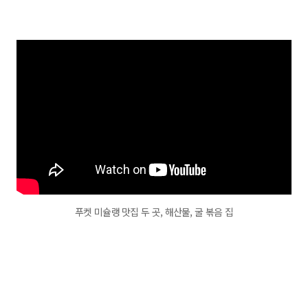
푸켓 미슐랭 맛집 두 곳, 해산물, 굴 볶음 집