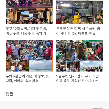
푸켓 12월 날씨, 여행 옷 준비,
푸켓 맛집 면 집 백 십년 쏨찍, 카
비 강수량, 태풍 주기, 숙박 가격,
레 사테 칠 십년 미톤포, 메뉴 종
여행자 심카드 할인
류, 가는 방법
푸켓 6월 날씨 기온, 비 정보, 옷
5월 푸켓 날씨, 건기, 우기 기간,
차림, 심카드, 숙소 가격
여행 복장, 자외선 지수, 심카드,
호텔 가격
댓글