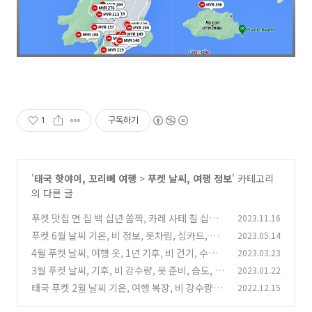
1
구독하기
'
태국 핫야이, 꼬리뻬 여행
>
푸켓 날씨, 여행 정보
' 카테고리
의 다른 글
푸켓 맛집 면 집 백 십년 쏨찍, 카레 사테 칠 십년
2023.11.16
미톤포, 메뉴 종류, 가는 방법
푸켓 6월 날씨 기온, 비 정보, 옷차림, 심카드, 숙
2023.05.14
(4)
소 가격
4월 푸켓 날씨, 여행 옷, 1년 기후, 비 건기, 수영
2023.03.23
(4)
물 온도, esim, 항공료 정보
3월 푸켓 날씨, 기후, 비 강수량, 옷 준비, 습도, 자
2023.01.22
(2)
외선, 유심, 호텔 가격
태국 푸켓 2월 날씨 기온, 여행 복장, 비 강수량,
2022.12.15
(2)
입국, esim, 호텔 리조트가격,
(0)