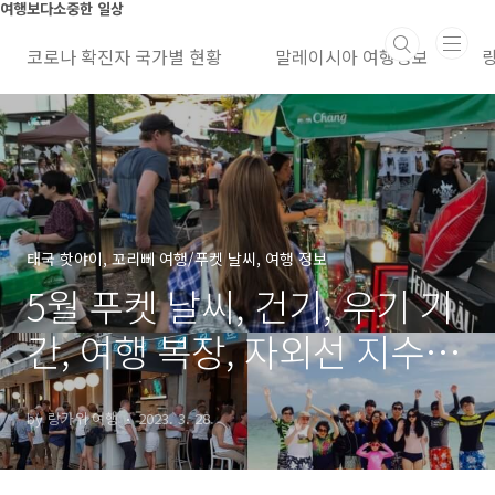
본문 바로가기
여행보다소중한 일상
코로나 확진자 국가별 현황
말레이시아 여행정보
태국 핫야이, 꼬리뻬 여행/푸켓 날씨, 여행 정보
5월 푸켓 날씨, 건기, 우기 기
간, 여행 복장, 자외선 지수,
심카드, 호텔 가격
by 랑카위 여행
2023. 3. 28.