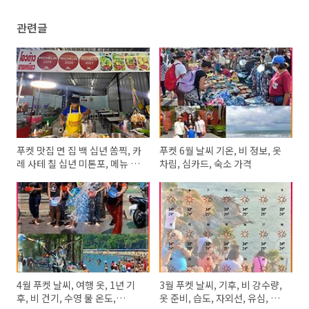
관련글
푸켓 맛집 면 집 백 십년 쏨찍, 카
푸켓 6월 날씨 기온, 비 정보, 옷
레 사테 칠 십년 미톤포, 메뉴 종
차림, 심카드, 숙소 가격
류, 가는 방법
4월 푸켓 날씨, 여행 옷, 1년 기
3월 푸켓 날씨, 기후, 비 강수량,
후, 비 건기, 수영 물 온도,
옷 준비, 습도, 자외선, 유심, 호