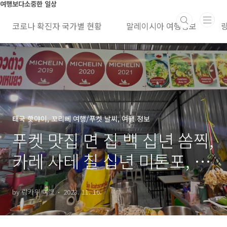
본문 바로가기
여행보다소중한 일상
코로나 확진자 국가별 현황
말레이시아 여행정보
태국 핫야이, 꼬리뻬 여행/푸켓 날씨, 여행 정보
푸켓 맛집 면 집 백 십년 쏨찍,
카레 사테 칠 십년 미톤포, 메
뉴 종류, 가는 방법
by 랑카위 여행
2023. 11. 16.