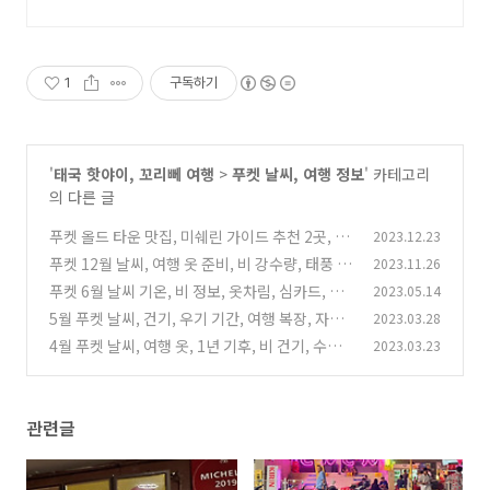
1
구독하기
'
태국 핫야이, 꼬리뻬 여행
>
푸켓 날씨, 여행 정보
' 카테고리
의 다른 글
푸켓 올드 타운 맛집, 미쉐린 가이드 추천 2곳, 굴
2023.12.23
볶음집, 시푸드 레스토랑, 위치
푸켓 12월 날씨, 여행 옷 준비, 비 강수량, 태풍 주
2023.11.26
(6)
기, 숙박 가격, 여행자 심카드 할인
푸켓 6월 날씨 기온, 비 정보, 옷차림, 심카드, 숙
2023.05.14
(4)
소 가격
5월 푸켓 날씨, 건기, 우기 기간, 여행 복장, 자외
2023.03.28
(4)
선 지수, 심카드, 호텔 가격
4월 푸켓 날씨, 여행 옷, 1년 기후, 비 건기, 수영
2023.03.23
(2)
물 온도, esim, 항공료 정보
(2)
관련글