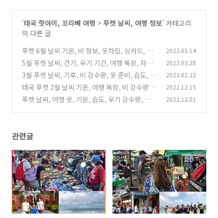
'
태국 핫야이, 꼬리뻬 여행
>
푸켓 날씨, 여행 정보
' 카테고리
의 다른 글
푸켓 6월 날씨 기온, 비 정보, 옷차림, 심카드, 숙
2023.05.14
소 가격
5월 푸켓 날씨, 건기, 우기 기간, 여행 복장, 자외
2023.03.28
(4)
선 지수, 심카드, 호텔 가격
3월 푸켓 날씨, 기후, 비 강수량, 옷 준비, 습도, 자
2023.01.22
(2)
외선, 유심, 호텔 가격
태국 푸켓 2월 날씨 기온, 여행 복장, 비 강수량,
2022.12.15
(2)
입국, esim, 호텔 리조트가격,
푸켓 날씨, 여행 옷, 기온, 습도, 우기 강수량, 유
2022.12.01
(0)
심, 항공료 가격
(0)
관련글