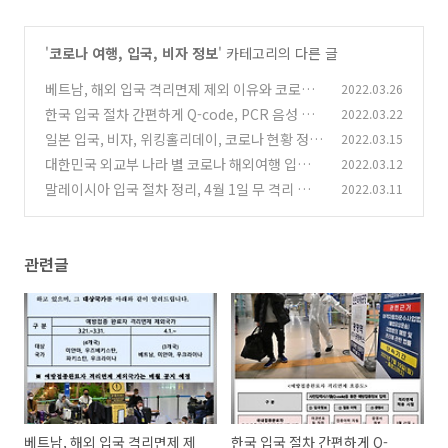
'
코로나 여행, 입국, 비자 정보
' 카테고리의 다른 글
베트남, 해외 입국 격리면제 제외 이유와 코로나
2022.03.26
확진자 현황
한국 입국 절차 간편하게 Q-code, PCR 음성 확
2022.03.22
(0)
인서, 백신 접종 증명서 기준
일본 입국, 비자, 위킹홀리데이, 코로나 현황 정리
2022.03.15
(1)
3월
대한민국 외교부 나라 별 코로나 해외여행 입국
2022.03.12
(0)
정보
말레이시아 입국 절차 정리, 4월 1일 무 격리 여행
2022.03.11
(0)
시작, 코로나 현항
(4)
관련글
베트남, 해외 입국 격리면제 제
한국 입국 절차 간편하게 Q-