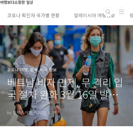
본문 바로가기
여행보다소중한 일상
코로나 확진자 국가별 현황
말레이시아 여행정보
코로나 여행, 입국, 비자 정보
베트남 비자 면제, 무 격리 입
국 절차 완화 3월 16일 발표,
코로나 현황
by 랑카위 여행
2022. 3. 18.