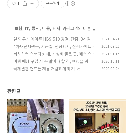
1
구독하기
'
보험, IT, 통신, 미용, 레저
' 카테고리의 다른 글
엘지 무선 이어폰 HBS-510 장점, 단점, 3개월 사
2021.04.21
용 후기 정리
4차재난지원금, 지급일, 신청방법, 신청사이트
2021.03.26
(0)
프리랜서 포함, 금액 등
까치산역 스터디 카페, 가성비 좋은 곳, 패스 스터
2021.01.15
(0)
디
여행 배낭 구입 시 꼭 알아야 할 점, 여행을 위한
2020.10.11
(0)
배낭 "킬리"
국제결혼 핸드폰 개통 저렴하게 하기
2020.08.24
(0)
(0)
관련글