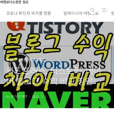
본문 바로가기
여행보다소중한 일상
코로나 확진자 국가별 현황
말레이시아 여행정보
보험, IT, 통신, 미용, 레저
워드프레스, 티스토리, 네이
버 블로그 수익 비교 장단점
등, 사용후기
by 랑카위 여행
2021. 3. 1.