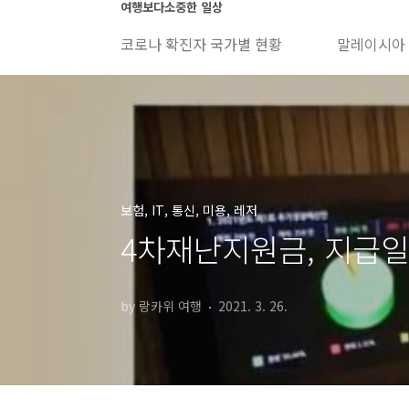
본문 바로가기
여행보다소중한 일상
코로나 확진자 국가별 현황
말레이시아
보험, IT, 통신, 미용, 레저
4차재난지원금, 지급일
by 랑카위 여행
2021. 3. 26.