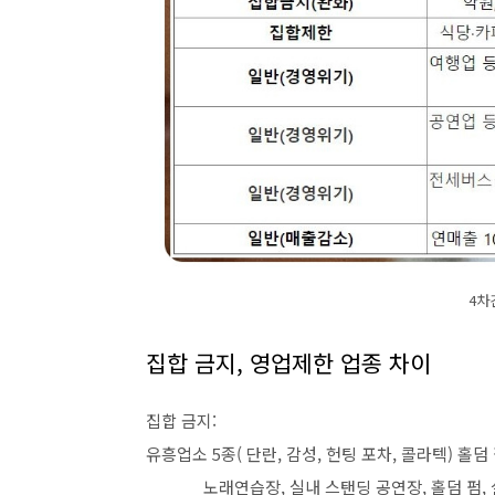
4차
집합 금지, 영업제한 업종 차이
집합 금지:
유흥업소 5종( 단란, 감성, 헌팅 포차, 콜라텍) 홀덤
노래연습장, 실내 스탠딩 공연장, 홀덤 펌, 실내