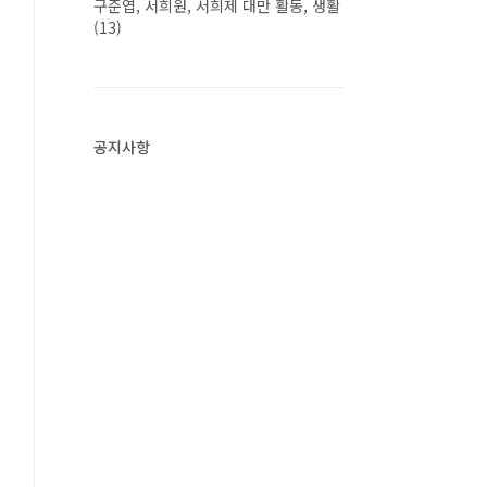
구준엽, 서희원, 서희제 대만 활동, 생활
(13)
공지사항