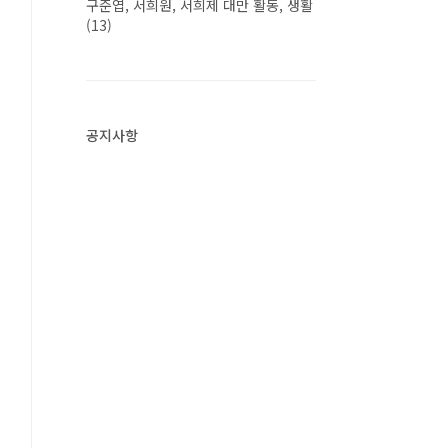
구준엽, 서희원, 서희제 대만 활동, 생활
(13)
공지사항