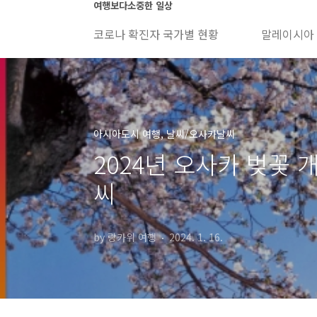
본문 바로가기
여행보다소중한 일상
코로나 확진자 국가별 현황
말레이시아
아시아도시 여행, 날씨/오사카날씨
2024년 오사카 벚꽃 개
씨
by 랑카위 여행
2024. 1. 16.