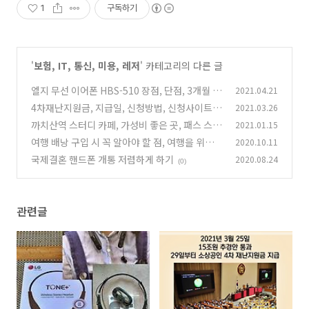
1
구독하기
'
보험, IT, 통신, 미용, 레저
' 카테고리의 다른 글
엘지 무선 이어폰 HBS-510 장점, 단점, 3개월 사
2021.04.21
용 후기 정리
4차재난지원금, 지급일, 신청방법, 신청사이트
2021.03.26
(0)
프리랜서 포함, 금액 등
까치산역 스터디 카페, 가성비 좋은 곳, 패스 스터
2021.01.15
(0)
디
여행 배낭 구입 시 꼭 알아야 할 점, 여행을 위한
2020.10.11
(0)
배낭 "킬리"
국제결혼 핸드폰 개통 저렴하게 하기
2020.08.24
(0)
(0)
관련글