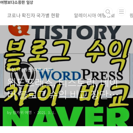
본문 바로가기
여행보다소중한 일상
코로나 확진자 국가별 현황
말레이시아 여행정보
보험, IT, 통신, 미용, 레저
워드프레스, 티스토리, 네이
버 블로그 수익 비교 장단점
등, 사용후기
by 랑카위 여행
2021. 3. 1.